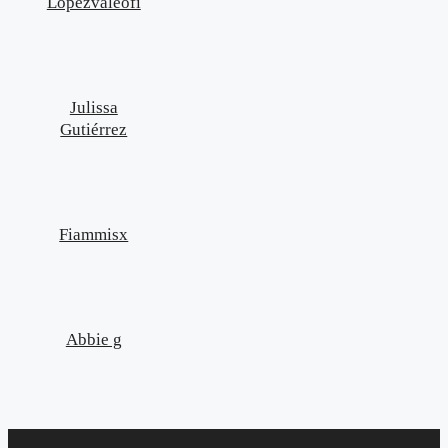
Lopezvaleofi
Julissa
Gutiérrez
Fiammisx
Abbie g