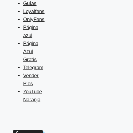
Guías
Loyalfans
OnlyFans
Página
azul
Página
Azul
Gratis
Telegram
Vender
Pies
YouTube
Naranja